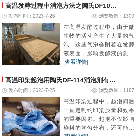
|
高温发酵过程中消泡方法之陶氏DF104消泡剂应用
制备过程中，由于涂料中的
一些成分可能会产生气泡，
发布时间：2023-7-26
浏览数量：1300
这...
在高温发酵过程中，由于微
生物的活动产生了大量的气
泡，这些气泡会附着在发酵
液表面，影响发酵液的质量
[查看详情]
和产量。因此，消泡是非常
重要的一步，而陶氏DF-104
|
高温印染起泡用陶氏DF-114消泡剂有什么优势？
消泡剂则是高温消泡中的“佼
佼者”。本文广百小编介绍...
发布时间：2023-7-25
浏览数量：1187
高温印染过程中，起泡问题
一直是制约印染质量和效率
的重要因素。起泡不仅影响
染料的均匀分布，还可能导