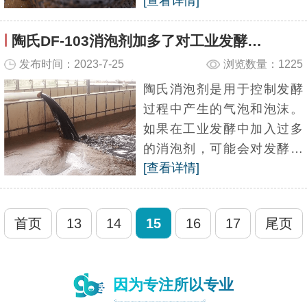
[查看详情]
致颜色不均匀和印染不良等
问题。为了解决这一问题，
|
陶氏DF-103消泡剂加多了对工业发酵有什么影响？
陶氏化学公司推出了一种专
门针对高温印染起泡的消泡
发布时间：2023-7-25
浏览数量：1225
剂——陶...
陶氏消泡剂是用于控制发酵
过程中产生的气泡和泡沫。
如果在工业发酵中加入过多
的消泡剂，可能会对发酵过
[查看详情]
程产生一定的影响。我们在
使用消泡剂时一定要经过多
少实验，测试出来准确的添
首页
13
14
15
16
17
尾页
加量，再进行投放使用。今
天广百小...
因为专注所以专业