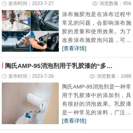
发布时间：2023-7-27
浏览数量：956
涂布施胶泡是在涂布过程中
常见的问题，会影响涂布施
胶的质量和使用效果。为了
改善涂布施胶泡问题，可以
[查看详情]
考虑使用陶氏DF-106消泡
剂。今天本文广百消泡剂小
|
陶氏AMP-95消泡剂用于乳胶漆的“多功能助剂”
编给大家分享一下陶氏106消
泡剂在涂布施胶中的应用效...
发布时间：2023-7-26
浏览数量：1088
陶氏AMP-95消泡剂是一种常
用于乳胶漆中的添加剂，具
有很好的消泡效果。乳胶漆
是一种常见的涂料，广泛应
[查看详情]
用于室内墙面、家具、装饰
等领域。然而，在乳胶漆的