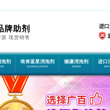
进口
品牌助剂
货源 现货销售
消泡剂
埃肯蓝星消泡剂
德谦消泡剂
进口
KER
ELKEM BLUESTAR
DEQIAN
IMP