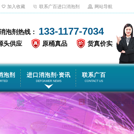
加入收藏
联系广百进口消泡剂
网站导航
133-1177-7034
消泡剂热线：
源头供应
原桶真品
货真价实
消泡剂
进口消泡剂·资讯
联系广百
ORTED
DEFOAMER NEWS
CONTACT US