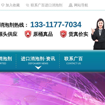
加入收藏
联系广百进口消泡剂
网站导航
133-1177-7034
消泡剂热线：
源头供应
原桶真品
货真价实
消泡剂
进口消泡剂·资讯
联系广百
ORTED
DEFOAMER NEWS
CONTACT US