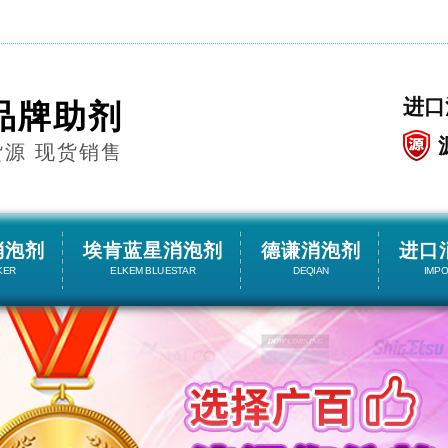
进口
品牌助剂
货源 现货销售
消泡剂
埃肯蓝星消泡剂
德谦消泡剂
进口
KER
ELKEM BLUESTAR
DEQIAN
IMP