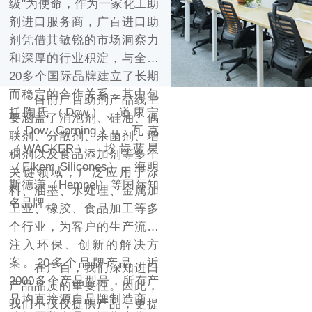
级"为使命，作为一家化工助
剂进口服务商，广百进口助
剂凭借其敏锐的市场洞察力
和深厚的行业积淀，与全球
20多个国际品牌建立了长期
而稳定的合作关系，其中包
目前广百助剂产品线主
括陶氏（Dow）、道康宁
要涵盖了消泡剂、硅油、偶
（Dow Corning）、瓦克
联剂、分散剂、杀菌剂、增
（WACKER）、埃肯蓝星
稠剂以及食品添加剂等多个
（Elkem Silicones）、海明
关键领域，广泛应用于涂
斯德谦（Hempel）等国际知
料、油墨、水处理、金属加
名品牌。
工业、橡胶、食品加工等多
个行业，为客户的生产流程
注入环保、创新的解决方
案。20多个品牌产品，近
在广百，我们深知进口
2000多个产品型号，所有产
产品品质的重要性。因此，
品均直接源自品牌制造商，
我们不仅仅提供产品，更提