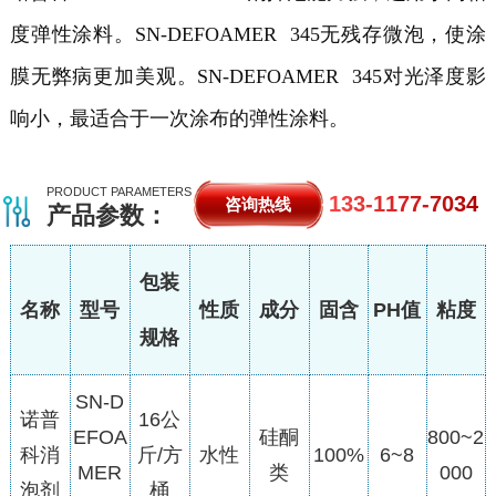
度弹性涂料。
SN-DEFOAMER 345无残存微泡，使涂
膜无弊病更加美观。
SN-DEFOAMER 345对光泽度影
响小，最适合于一次涂布的弹性涂料。
PRODUCT PARAMETERS
133-1177-7034
咨询热线
产品参数：
包装
名称
型号
性质
成分
固含
PH值
粘度
规格
SN-D
诺普
16公
EFOA
硅酮
800~2
科消
斤/方
水性
100%
6~8
MER
类
000
泡剂
桶