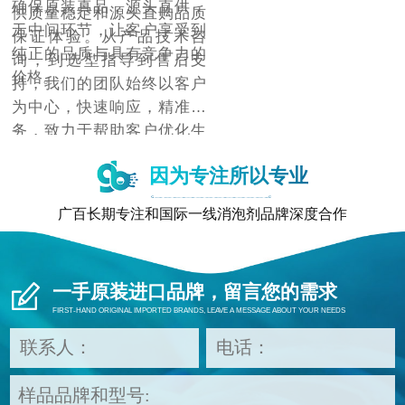
确保原装真品，源头直供，
供质量稳定和源头直购品质
无中间环节，让客户享受到
保证体验。从产品技术咨
纯正的品质与具有竞争力的
询，到选型指导到售后支
价格。
持，我们的团队始终以客户
为中心，快速响应，精准服
务，致力于帮助客户优化生
产流程，提升产品质量，降
因为专注所以专业
低成本，增强市场竞争力。
广百长期专注和国际一线消泡剂品牌深度合作
一手原装进口品牌，留言您的需求
FIRST-HAND ORIGINAL IMPORTED BRANDS, LEAVE A MESSAGE ABOUT YOUR NEEDS