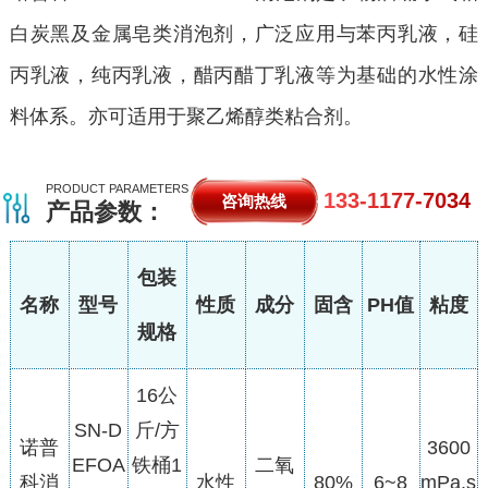
白炭黑及金属皂类消泡剂，广泛应用与苯丙乳液，硅
丙乳液，纯丙乳液，醋丙醋丁乳液等为基础的水性涂
料体系。亦可适用于聚乙烯醇类粘合剂。
PRODUCT PARAMETERS
133-1177-7034
咨询热线
产品参数：
包装
名称
型号
性质
成分
固含
PH值
粘度
规格
16公
SN-D
斤/方
诺普
3600
EFOA
铁桶1
二氧
科消
水性
80%
6~8
mPa.s