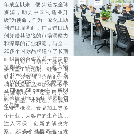
年成立以来，便以"连接全球
资源，助力中国制造业升
级"为使命，作为一家化工助
剂进口服务商，广百进口助
剂凭借其敏锐的市场洞察力
和深厚的行业积淀，与全球
20多个国际品牌建立了长期
而稳定的合作关系，其中包
目前广百助剂产品线主
括陶氏（Dow）、道康宁
要涵盖了消泡剂、硅油、偶
（Dow Corning）、瓦克
联剂、分散剂、杀菌剂、增
（WACKER）、埃肯蓝星
稠剂以及食品添加剂等多个
（Elkem Silicones）、海明
关键领域，广泛应用于涂
斯德谦（Hempel）等国际知
料、油墨、水处理、金属加
名品牌。
工业、橡胶、食品加工等多
个行业，为客户的生产流程
注入环保、创新的解决方
案。20多个品牌产品，近
在广百，我们深知进口