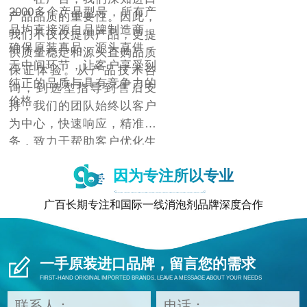
2000多个产品型号，所有产
产品品质的重要性。因此，
品均直接源自品牌制造商，
我们不仅仅提供产品，更提
确保原装真品，源头直供，
供质量稳定和源头直购品质
无中间环节，让客户享受到
保证体验。从产品技术咨
纯正的品质与具有竞争力的
询，到选型指导到售后支
价格。
持，我们的团队始终以客户
为中心，快速响应，精准服
务，致力于帮助客户优化生
产流程，提升产品质量，降
因为专注所以专业
低成本，增强市场竞争力。
广百长期专注和国际一线消泡剂品牌深度合作
一手原装进口品牌，留言您的需求
FIRST-HAND ORIGINAL IMPORTED BRANDS, LEAVE A MESSAGE ABOUT YOUR NEEDS