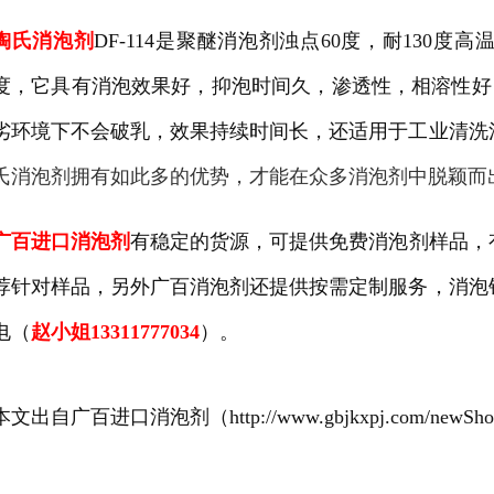
陶氏消泡剂
DF-114是聚醚消泡剂浊点60度，耐130
度，它具有消泡效果好，抑泡时间久，渗透性，相溶性好，添加
劣环境下不会破乳，效果持续时间长，还适用于工业清洗
氏消泡剂拥有如此多的优势，才能在众多消泡剂中脱颖而
广百进口消泡剂
有稳定的货源，可提供免费
消泡剂
样品，
荐针对样品，另外广百消泡剂还提供按需定制服务，消泡
电（
赵小姐13311777034
）。
本文出自广百进口消泡剂（http://www.gbjkxpj.com/newShow