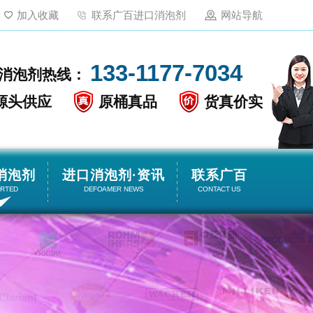
加入收藏
联系广百进口消泡剂
网站导航
133-1177-7034
消泡剂热线：
源头供应
原桶真品
货真价实
消泡剂
进口消泡剂·资讯
联系广百
ORTED
DEFOAMER NEWS
CONTACT US