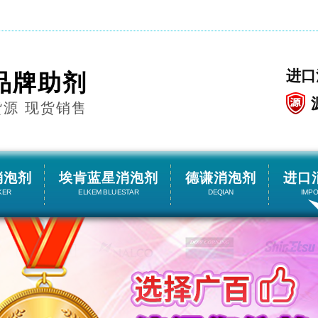
进口
品牌助剂
货源 现货销售
消泡剂
埃肯蓝星消泡剂
德谦消泡剂
进口
KER
ELKEM BLUESTAR
DEQIAN
IMP