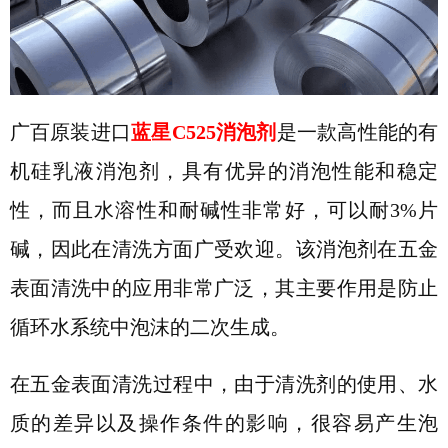
广百原装进口
蓝星
C525消泡剂
是一款
高性能的有
机硅乳液消泡剂
，具有
优异
的消泡性能和稳定
性
，
而且
水溶
性和
耐碱性
非常
好，可以耐
3%片
碱
，
因此在清洗方面广受欢迎
。该消泡剂在五金
表面清洗中的应用非常广泛，其主要作用是防止
循环水系统中泡沫的二次生成。
在五金表面清洗过程中，由于清洗剂的使用、水
质的差异以及操作条件的影响，很容易产生泡