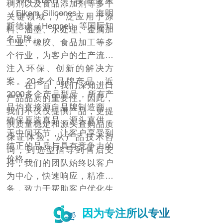
（WACKER）、埃肯蓝星
稠剂以及食品添加剂等多个
（Elkem Silicones）、海明
关键领域，广泛应用于涂
斯德谦（Hempel）等国际知
料、油墨、水处理、金属加
名品牌。
工业、橡胶、食品加工等多
个行业，为客户的生产流程
注入环保、创新的解决方
案。20多个品牌产品，近
在广百，我们深知进口
2000多个产品型号，所有产
产品品质的重要性。因此，
品均直接源自品牌制造商，
我们不仅仅提供产品，更提
确保原装真品，源头直供，
供质量稳定和源头直购品质
无中间环节，让客户享受到
保证体验。从产品技术咨
纯正的品质与具有竞争力的
询，到选型指导到售后支
价格。
持，我们的团队始终以客户
为中心，快速响应，精准服
务，致力于帮助客户优化生
产流程，提升产品质量，降
因为专注所以专业
低成本，增强市场竞争力。