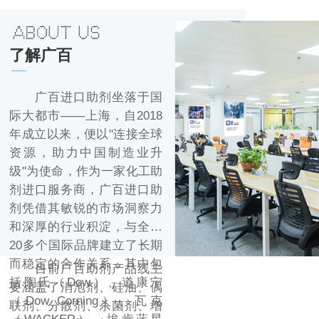
了解广百
广百进口助剂坐落于国
际大都市——上海，自2018
年成立以来，便以"连接全球
资源，助力中国制造业升
级"为使命，作为一家化工助
剂进口服务商，广百进口助
剂凭借其敏锐的市场洞察力
和深厚的行业积淀，与全球
20多个国际品牌建立了长期
而稳定的合作关系，其中包
目前广百助剂产品线主
括陶氏（Dow）、道康宁
要涵盖了消泡剂、硅油、偶
（Dow Corning）、瓦克
联剂、分散剂、杀菌剂、增