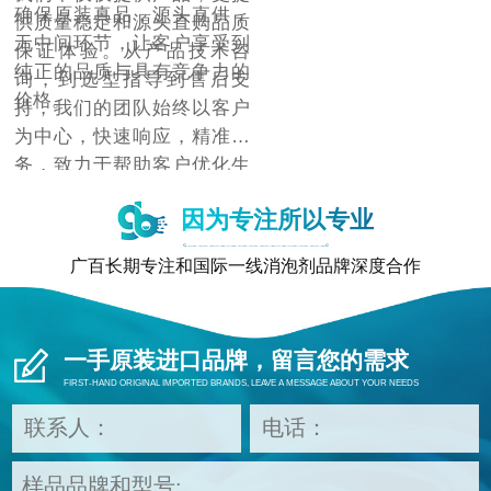
确保原装真品，源头直供，
供质量稳定和源头直购品质
无中间环节，让客户享受到
保证体验。从产品技术咨
纯正的品质与具有竞争力的
询，到选型指导到售后支
价格。
持，我们的团队始终以客户
为中心，快速响应，精准服
务，致力于帮助客户优化生
产流程，提升产品质量，降
因为专注所以专业
低成本，增强市场竞争力。
广百长期专注和国际一线消泡剂品牌深度合作
一手原装进口品牌，留言您的需求
FIRST-HAND ORIGINAL IMPORTED BRANDS, LEAVE A MESSAGE ABOUT YOUR NEEDS