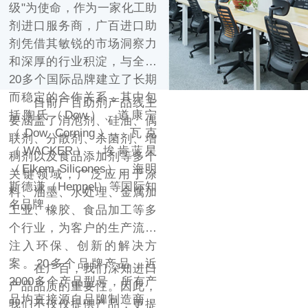
级"为使命，作为一家化工助
剂进口服务商，广百进口助
剂凭借其敏锐的市场洞察力
和深厚的行业积淀，与全球
20多个国际品牌建立了长期
而稳定的合作关系，其中包
目前广百助剂产品线主
括陶氏（Dow）、道康宁
要涵盖了消泡剂、硅油、偶
（Dow Corning）、瓦克
联剂、分散剂、杀菌剂、增
（WACKER）、埃肯蓝星
稠剂以及食品添加剂等多个
（Elkem Silicones）、海明
关键领域，广泛应用于涂
斯德谦（Hempel）等国际知
料、油墨、水处理、金属加
名品牌。
工业、橡胶、食品加工等多
个行业，为客户的生产流程
注入环保、创新的解决方
案。20多个品牌产品，近
在广百，我们深知进口
2000多个产品型号，所有产
产品品质的重要性。因此，
品均直接源自品牌制造商，
我们不仅仅提供产品，更提