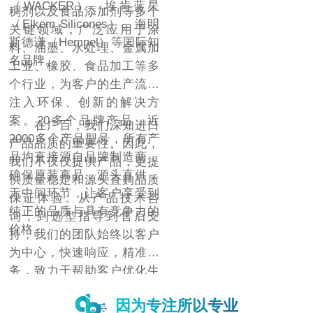
（WACKER）、埃肯蓝星
稠剂以及食品添加剂等多个
（Elkem Silicones）、海明
关键领域，广泛应用于涂
斯德谦（Hempel）等国际知
料、油墨、水处理、金属加
名品牌。
工业、橡胶、食品加工等多
个行业，为客户的生产流程
注入环保、创新的解决方
案。20多个品牌产品，近
在广百，我们深知进口
2000多个产品型号，所有产
产品品质的重要性。因此，
品均直接源自品牌制造商，
我们不仅仅提供产品，更提
确保原装真品，源头直供，
供质量稳定和源头直购品质
无中间环节，让客户享受到
保证体验。从产品技术咨
纯正的品质与具有竞争力的
询，到选型指导到售后支
价格。
持，我们的团队始终以客户
为中心，快速响应，精准服
务，致力于帮助客户优化生
产流程，提升产品质量，降
因为专注所以专业
低成本，增强市场竞争力。