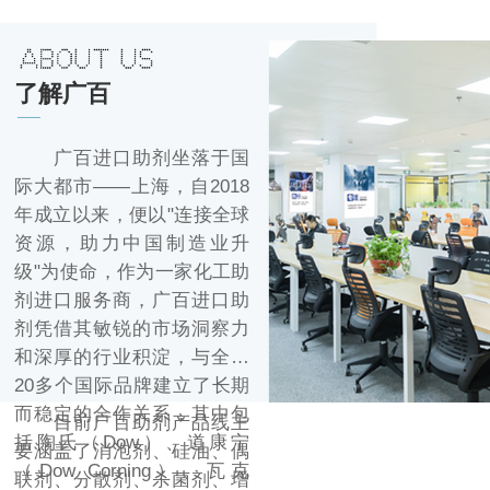
了解广百
广百进口助剂坐落于国
际大都市——上海，自2018
年成立以来，便以"连接全球
资源，助力中国制造业升
级"为使命，作为一家化工助
剂进口服务商，广百进口助
剂凭借其敏锐的市场洞察力
和深厚的行业积淀，与全球
20多个国际品牌建立了长期
而稳定的合作关系，其中包
目前广百助剂产品线主
括陶氏（Dow）、道康宁
要涵盖了消泡剂、硅油、偶
（Dow Corning）、瓦克
联剂、分散剂、杀菌剂、增