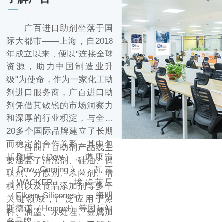
广百进口助剂坐落于国
际大都市——上海，自2018
年成立以来，便以"连接全球
资源，助力中国制造业升
级"为使命，作为一家化工助
剂进口服务商，广百进口助
剂凭借其敏锐的市场洞察力
和深厚的行业积淀，与全球
20多个国际品牌建立了长期
而稳定的合作关系，其中包
目前广百助剂产品线主
括陶氏（Dow）、道康宁
要涵盖了消泡剂、硅油、偶
（Dow Corning）、瓦克
联剂、分散剂、杀菌剂、增
（WACKER）、埃肯蓝星
稠剂以及食品添加剂等多个
（Elkem Silicones）、海明
关键领域，广泛应用于涂
斯德谦（Hempel）等国际知
料、油墨、水处理、金属加
名品牌。