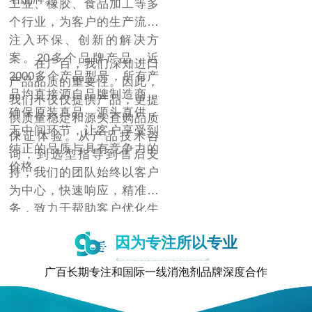
工业、橡胶、食品加工等多
个行业，为客户的生产流程
注入环保、创新的解决方
案。20多个品牌产品，近
在广百，我们深知进口
2000多个产品型号，所有产
产品品质的重要性。因此，
品均直接源自品牌制造商，
我们不仅仅提供产品，更提
确保原装真品，源头直供，
供质量稳定和源头直购品质
无中间环节，让客户享受到
保证体验。从产品技术咨
纯正的品质与具有竞争力的
询，到选型指导到售后支
价格。
持，我们的团队始终以客户
为中心，快速响应，精准服
务，致力于帮助客户优化生
产流程，提升产品质量，降
因为专注所以专业
低成本，增强市场竞争力。
广百长期专注和国际一线消泡剂品牌深度合作