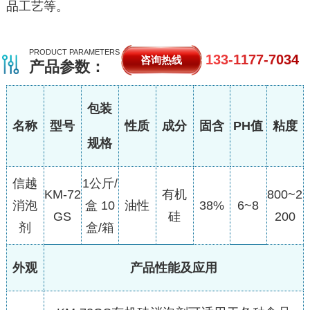
品工艺等。
PRODUCT PARAMETERS
133-1177-7034
咨询热线
产品参数：
包装
名称
型号
性质
成分
固含
PH值
粘度
规格
信越
1公斤/
KM-72
有机
800~2
消泡
盒 10
油性
38%
6~8
GS
硅
200
剂
盒/箱
外观
产品性能及应用