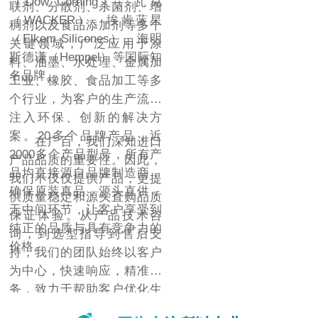
（Dow Corning）、瓦克
联剂、分散剂、杀菌剂、增
（WACKER）、埃肯蓝星
稠剂以及食品添加剂等多个
（Elkem Silicones）、海明
关键领域，广泛应用于涂
斯德谦（Hempel）等国际知
料、油墨、水处理、金属加
名品牌。
工业、橡胶、食品加工等多
个行业，为客户的生产流程
注入环保、创新的解决方
案。20多个品牌产品，近
在广百，我们深知进口
2000多个产品型号，所有产
产品品质的重要性。因此，
品均直接源自品牌制造商，
我们不仅仅提供产品，更提
确保原装真品，源头直供，
供质量稳定和源头直购品质
无中间环节，让客户享受到
保证体验。从产品技术咨
纯正的品质与具有竞争力的
询，到选型指导到售后支
价格。
持，我们的团队始终以客户
为中心，快速响应，精准服
务，致力于帮助客户优化生
产流程，提升产品质量，降