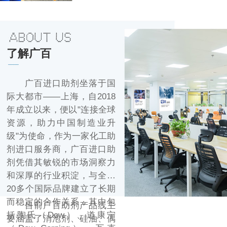
了解广百
广百进口助剂坐落于国
际大都市——上海，自2018
年成立以来，便以"连接全球
资源，助力中国制造业升
级"为使命，作为一家化工助
剂进口服务商，广百进口助
剂凭借其敏锐的市场洞察力
和深厚的行业积淀，与全球
20多个国际品牌建立了长期
而稳定的合作关系，其中包
目前广百助剂产品线主
括陶氏（Dow）、道康宁
要涵盖了消泡剂、硅油、偶