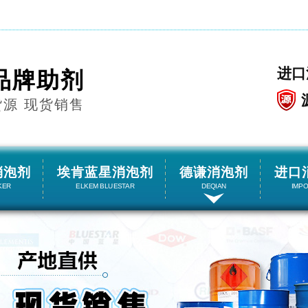
进口
品牌助剂
货源 现货销售
消泡剂
埃肯蓝星消泡剂
德谦消泡剂
进口
KER
ELKEM BLUESTAR
DEQIAN
IMP