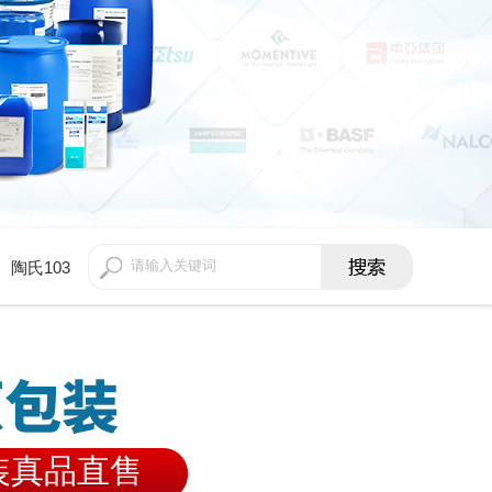
陶氏103
原装真品直售