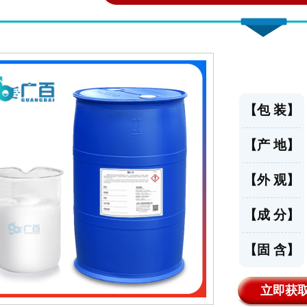
【包 装】
【产 地】
【外 观】
【成 分】
【固 含】
立即获取