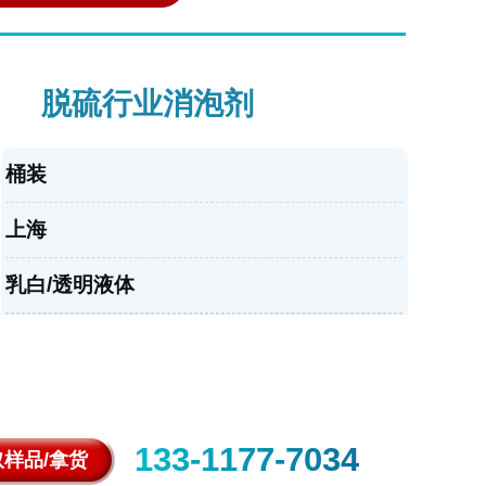
脱硫行业消泡剂
桶装
上海
乳白/透明液体
133-1177-7034
样品/拿货