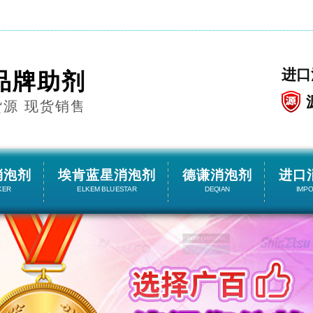
进口
品牌助剂
货源 现货销售
消泡剂
埃肯蓝星消泡剂
德谦消泡剂
进口
KER
ELKEM BLUESTAR
DEQIAN
IMP