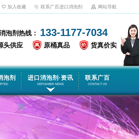
加入收藏
联系广百进口消泡剂
网站导航
133-1177-7034
消泡剂热线：
源头供应
原桶真品
货真价实
消泡剂
进口消泡剂·资讯
联系广百
ORTED
DEFOAMER NEWS
CONTACT US